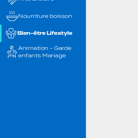
Nourriture boisson
Bien-être Lifestyle
3h
65 €
Animation - Garde
enfants Mariage
Vo
ou
or
po