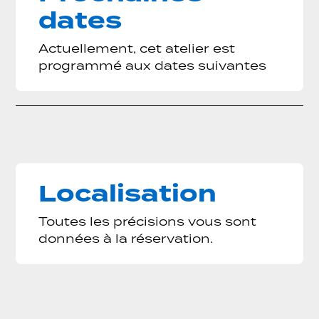
dates
critères, notamment :
– le nombre de participants,
– la durée de l’atelier,
Actuellement, cet atelier est
– les matériaux utilisés,
programmé aux dates suivantes
– et les éventuelles options
supplémentaires demandées.
Nous vous invitons à nous contacter afin
devis personnalisé
d’obtenir un
, adapté
à vos besoins spécifiques.
Localisation
Toutes les précisions vous sont
données à la réservation.